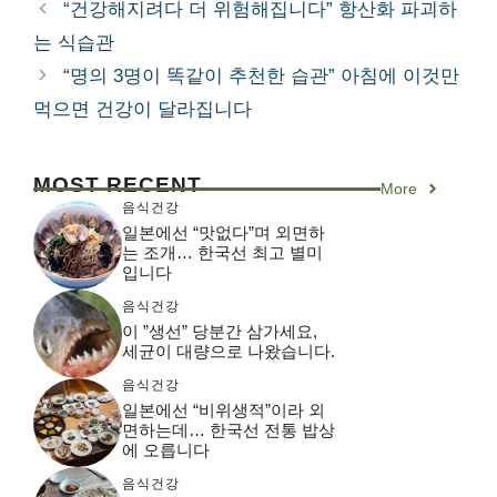
테
“건강해지려다 더 위험해집니다” 항산화 파괴하
고
는 식습관
리
“명의 3명이 똑같이 추천한 습관” 아침에 이것만
먹으면 건강이 달라집니다
MOST RECENT
More
음식건강
일본에선 “맛없다”며 외면하
는 조개… 한국선 최고 별미
입니다
음식건강
이 ”생선” 당분간 삼가세요,
세균이 대량으로 나왔습니다.
음식건강
일본에선 “비위생적”이라 외
면하는데… 한국선 전통 밥상
에 오릅니다
음식건강