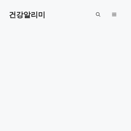
컨
텐
건강알리미
메
츠
로
뉴
건
너
뛰
기