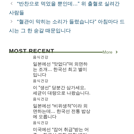
테
“반찬으로 먹었을 뿐인데…” 위 출혈로 실려간
고
사람들
리
“혈관이 막히는 소리가 들렸습니다” 아침마다 드
시는 그 한 숟갈 때문입니다
MOST RECENT
More
음식건강
일본에선 “맛없다”며 외면하
는 조개… 한국선 최고 별미
입니다
음식건강
이 ”생선” 당분간 삼가세요,
세균이 대량으로 나왔습니다.
음식건강
일본에선 “비위생적”이라 외
면하는데… 한국선 전통 밥상
에 오릅니다
음식건강
미국에선 “잡어 취급”받는 어