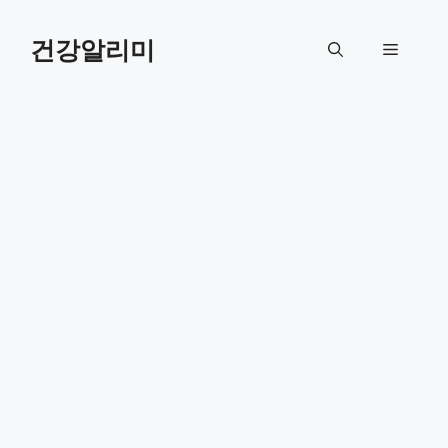
컨
텐
건강알리미
메
츠
로
뉴
건
너
뛰
기