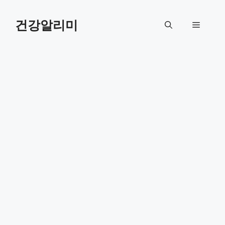
컨
텐
건강알리미
메
츠
로
뉴
건
너
뛰
기