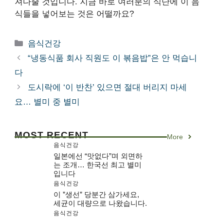
져다줄 것입니다. 지금 바로 여러분의 식단에 이 음
식들을 넣어보는 것은 어떨까요?
카
음식건강
테
“냉동식품 회사 직원도 이 볶음밥”은 안 먹습니
고
다
리
도시락에 ‘이 반찬’ 있으면 절대 버리지 마세
요… 별미 중 별미
MOST RECENT
More
음식건강
일본에선 “맛없다”며 외면하
는 조개… 한국선 최고 별미
입니다
음식건강
이 ”생선” 당분간 삼가세요,
세균이 대량으로 나왔습니다.
음식건강