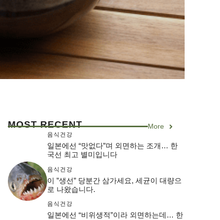
MOST RECENT
More
음식건강
일본에선 “맛없다”며 외면하는 조개… 한
국선 최고 별미입니다
음식건강
이 ”생선” 당분간 삼가세요, 세균이 대량으
로 나왔습니다.
음식건강
일본에선 “비위생적”이라 외면하는데… 한