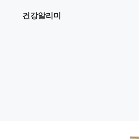
컨
텐
건강알리미
츠
로
건
너
뛰
기