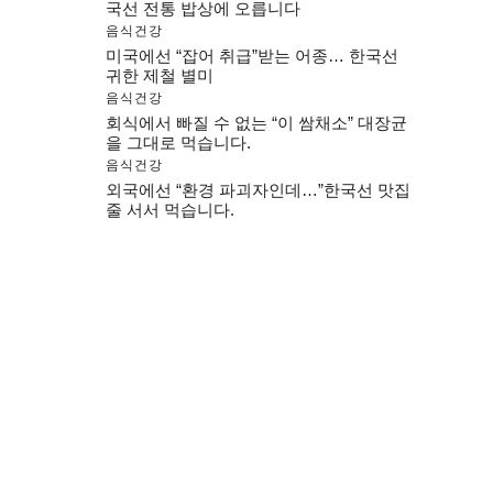
국선 전통 밥상에 오릅니다
음식건강
미국에선 “잡어 취급”받는 어종… 한국선
귀한 제철 별미
음식건강
회식에서 빠질 수 없는 “이 쌈채소” 대장균
을 그대로 먹습니다.
음식건강
외국에선 “환경 파괴자인데…”한국선 맛집
줄 서서 먹습니다.