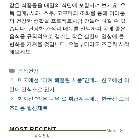
같은 식품들을 매일의 식단에 포함시켜 보세요. 유
독 열매, 사과, 호두, 고구마의 조화를 통해 여러분
의 건강한 생활을 프로젝트처럼 만들어 나갈 수 있
습니다. 건강한 간식과 메뉴를 선택하며 몸에 좋은
음식을 규칙적으로 챙기는 작은 실천이 일상에 큰
변화를 가져올 것입니다. 오늘부터라도 조금씩 시작
해보세요!
카
음식건강
테
미국에선 “아예 퇴출된 식품”인데… 한국에선 어
고
린이 간식으로 인기
리
현지선 “썩은 나무”로 취급하는데… 한국선 고급
조리용 향신재료
MOST RECENT
More
음식건강