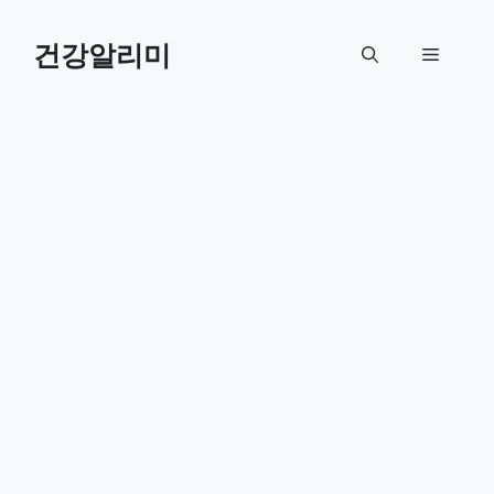
컨
텐
건강알리미
메
츠
로
뉴
건
너
뛰
기