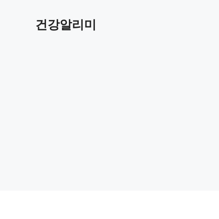
컨
텐
건강알리미
츠
로
건
너
뛰
기