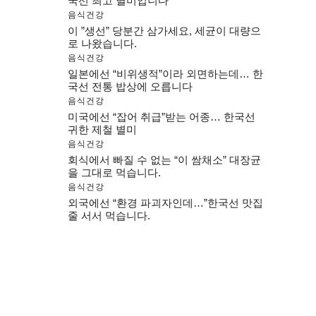
국선 최고 별미입니다
음식건강
이 ”생선” 당분간 삼가세요, 세균이 대량으
로 나왔습니다.
음식건강
일본에선 “비위생적”이라 외면하는데… 한
국선 전통 밥상에 오릅니다
음식건강
미국에선 “잡어 취급”받는 어종… 한국선
귀한 제철 별미
음식건강
회식에서 빠질 수 없는 “이 쌈채소” 대장균
을 그대로 먹습니다.
음식건강
외국에선 “환경 파괴자인데…”한국선 맛집
줄 서서 먹습니다.