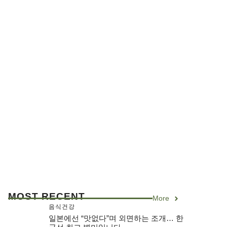
MOST RECENT
More
음식건강
일본에선 “맛없다”며 외면하는 조개… 한