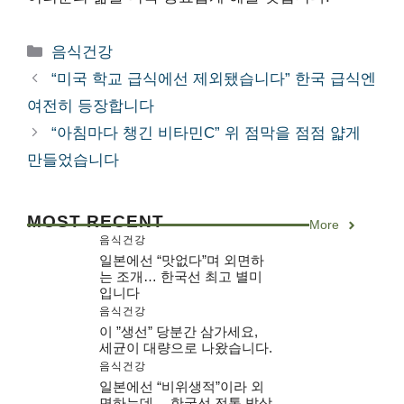
카
음식건강
테
“미국 학교 급식에선 제외됐습니다” 한국 급식엔
고
여전히 등장합니다
리
“아침마다 챙긴 비타민C” 위 점막을 점점 얇게
만들었습니다
MOST RECENT
More
음식건강
일본에선 “맛없다”며 외면하
는 조개… 한국선 최고 별미
입니다
음식건강
이 ”생선” 당분간 삼가세요,
세균이 대량으로 나왔습니다.
음식건강
일본에선 “비위생적”이라 외
면하는데… 한국선 전통 밥상