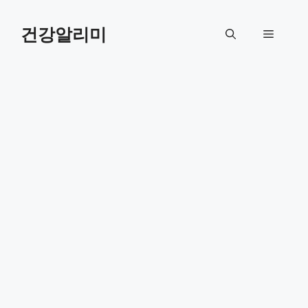
컨
텐
건강알리미
메
츠
로
뉴
건
너
뛰
기