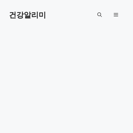
컨
텐
건강알리미
메
츠
로
뉴
건
너
뛰
기