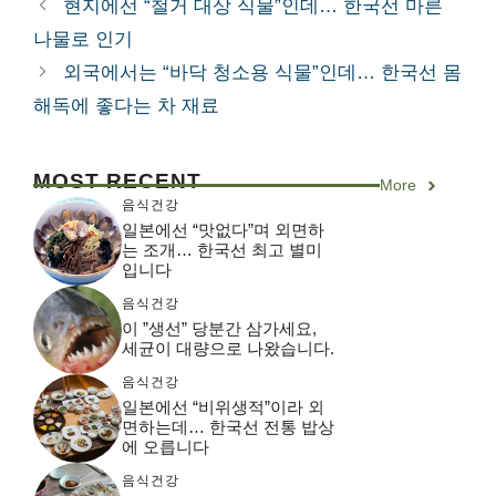
현지에선 “철거 대상 식물”인데… 한국선 마른
고
나물로 인기
리
외국에서는 “바닥 청소용 식물”인데… 한국선 몸
해독에 좋다는 차 재료
MOST RECENT
More
음식건강
일본에선 “맛없다”며 외면하
는 조개… 한국선 최고 별미
입니다
음식건강
이 ”생선” 당분간 삼가세요,
세균이 대량으로 나왔습니다.
음식건강
일본에선 “비위생적”이라 외
면하는데… 한국선 전통 밥상
에 오릅니다
음식건강