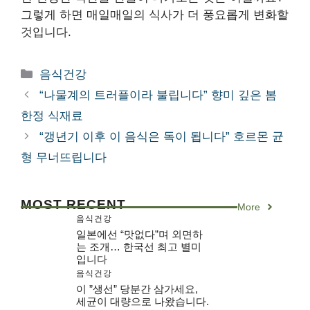
그렇게 하면 매일매일의 식사가 더 풍요롭게 변화할
것입니다.
카
음식건강
테
“나물계의 트러플이라 불립니다” 향미 깊은 봄
고
한정 식재료
리
“갱년기 이후 이 음식은 독이 됩니다” 호르몬 균
형 무너뜨립니다
MOST RECENT
More
음식건강
일본에선 “맛없다”며 외면하
는 조개… 한국선 최고 별미
입니다
음식건강
이 ”생선” 당분간 삼가세요,
세균이 대량으로 나왔습니다.