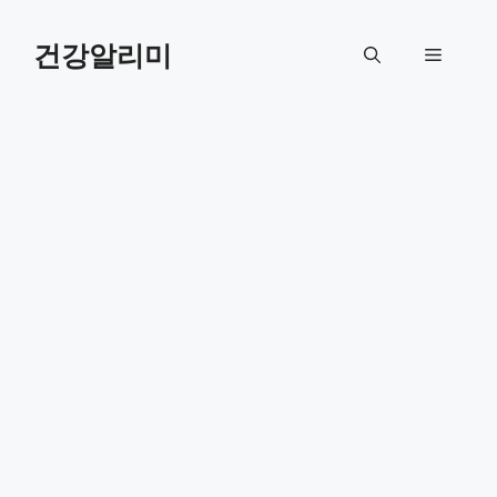
컨
텐
건강알리미
메
츠
로
뉴
건
너
뛰
기