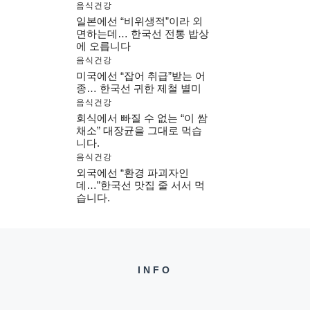
음식건강
일본에선 “비위생적”이라 외
면하는데… 한국선 전통 밥상
에 오릅니다
음식건강
미국에선 “잡어 취급”받는 어
종… 한국선 귀한 제철 별미
음식건강
회식에서 빠질 수 없는 “이 쌈
채소” 대장균을 그대로 먹습
니다.
음식건강
외국에선 “환경 파괴자인
데…”한국선 맛집 줄 서서 먹
습니다.
INFO