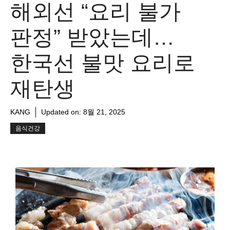
해외선 “요리 불가
판정” 받았는데…
한국선 불맛 요리로
재탄생
KANG
Updated on:
8월 21, 2025
음식건강