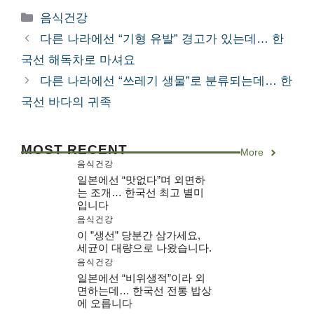
카
음식건강
테
다른 나라에선 “기형 유발” 경고가 있는데… 한
고
국선 해독차로 마셔요
리
다른 나라에선 “쓰레기 생물”로 분류되는데… 한
국선 바다의 귀족
MOST RECENT
More
음식건강
일본에선 “맛없다”며 외면하
는 조개… 한국선 최고 별미
입니다
음식건강
이 ”생선” 당분간 삼가세요,
세균이 대량으로 나왔습니다.
음식건강
일본에선 “비위생적”이라 외
면하는데… 한국선 전통 밥상
에 오릅니다