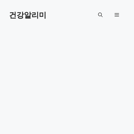
컨
텐
건강알리미
메
츠
로
뉴
건
너
뛰
기