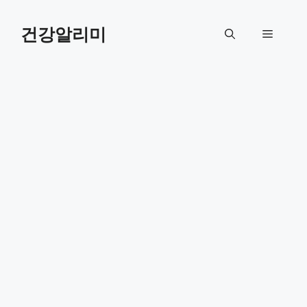
컨
텐
건강알리미
메
츠
로
뉴
건
너
뛰
기