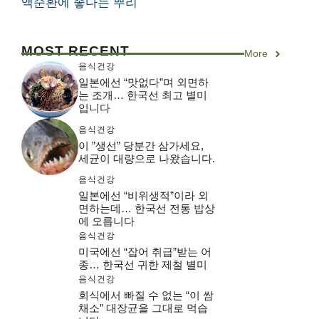
액순환에 좋다는 뿌리
MOST RECENT
More
음식건강
일본에선 “맛없다”며 외면하
는 조개… 한국선 최고 별미
입니다
음식건강
이 ”생선” 당분간 삼가세요,
세균이 대량으로 나왔습니다.
음식건강
일본에선 “비위생적”이라 외
면하는데… 한국선 전통 밥상
에 오릅니다
음식건강
미국에선 “잡어 취급”받는 어
종… 한국선 귀한 제철 별미
음식건강
회식에서 빠질 수 없는 “이 쌈
채소” 대장균을 그대로 먹습