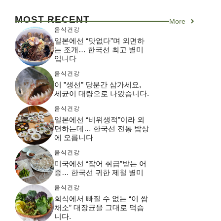
MOST RECENT
More
음식건강
일본에선 “맛없다”며 외면하
는 조개… 한국선 최고 별미
입니다
음식건강
이 ”생선” 당분간 삼가세요,
세균이 대량으로 나왔습니다.
음식건강
일본에선 “비위생적”이라 외
면하는데… 한국선 전통 밥상
에 오릅니다
음식건강
미국에선 “잡어 취급”받는 어
종… 한국선 귀한 제철 별미
음식건강
회식에서 빠질 수 없는 “이 쌈
채소” 대장균을 그대로 먹습
니다.