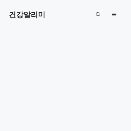
컨
텐
건강알리미
메
츠
로
뉴
건
너
뛰
기