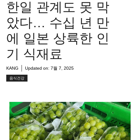
한일 관계도 못 막
았다… 수십 년 만
에 일본 상륙한 인
기 식재료
KANG
Updated on:
7월 7, 2025
음식건강