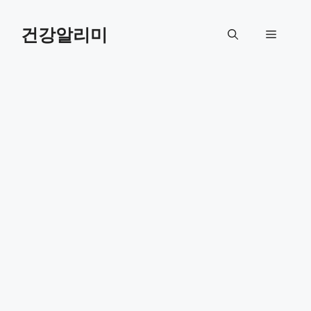
컨
텐
건강알리미
메
츠
로
뉴
건
너
뛰
기