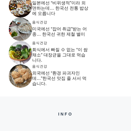
일본에선 “비위생적”이라 외
면하는데… 한국선 전통 밥상
에 오릅니다
음식건강
미국에선 “잡어 취급”받는 어
종… 한국선 귀한 제철 별미
음식건강
회식에서 빠질 수 없는 “이 쌈
채소” 대장균을 그대로 먹습
니다.
음식건강
외국에선 “환경 파괴자인
데…”한국선 맛집 줄 서서 먹
습니다.
INFO