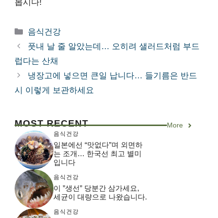
봅시다!
카
음식건강
테
풋내 날 줄 알았는데… 오히려 샐러드처럼 부드
고
럽다는 산채
리
냉장고에 넣으면 큰일 납니다… 들기름은 반드
시 이렇게 보관하세요
MOST RECENT
More
음식건강
일본에선 “맛없다”며 외면하
는 조개… 한국선 최고 별미
입니다
음식건강
이 ”생선” 당분간 삼가세요,
세균이 대량으로 나왔습니다.
음식건강