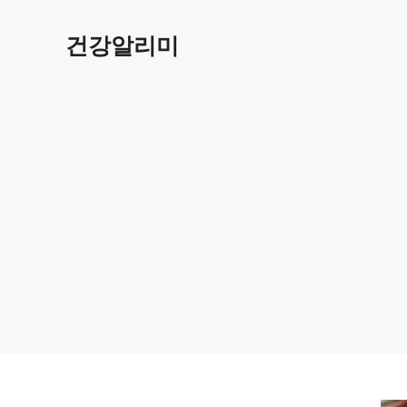
컨
텐
건강알리미
츠
로
건
너
뛰
기