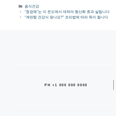
카
음식건강
테
“청경채”는 이 온도에서 데쳐야 항산화 효과 살립니다
고
“계란찜 건강식 맞나요?” 조리법에 따라 독이 됩니다
리
PH +1 000 000 0000