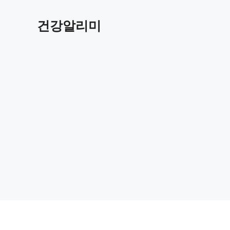
컨
텐
건강알리미
츠
로
건
너
뛰
기