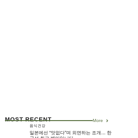
MOST RECENT
More
음식건강
일본에선 “맛없다”며 외면하는 조개… 한