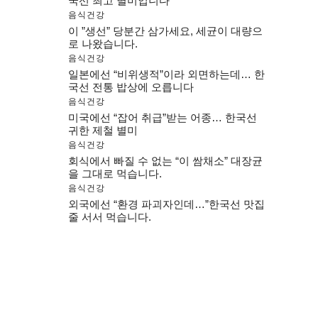
국선 최고 별미입니다
음식건강
이 ”생선” 당분간 삼가세요, 세균이 대량으
로 나왔습니다.
음식건강
일본에선 “비위생적”이라 외면하는데… 한
국선 전통 밥상에 오릅니다
음식건강
미국에선 “잡어 취급”받는 어종… 한국선
귀한 제철 별미
음식건강
회식에서 빠질 수 없는 “이 쌈채소” 대장균
을 그대로 먹습니다.
음식건강
외국에선 “환경 파괴자인데…”한국선 맛집
줄 서서 먹습니다.