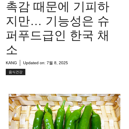
촉감 때문에 기피하
지만… 기능성은 슈
퍼푸드급인 한국 채
소
KANG
Updated on:
7월 8, 2025
음식건강