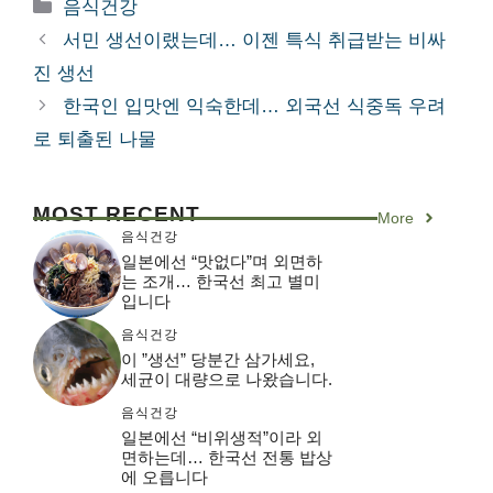
카
음식건강
테
서민 생선이랬는데… 이젠 특식 취급받는 비싸
고
진 생선
리
한국인 입맛엔 익숙한데… 외국선 식중독 우려
로 퇴출된 나물
MOST RECENT
More
음식건강
일본에선 “맛없다”며 외면하
는 조개… 한국선 최고 별미
입니다
음식건강
이 ”생선” 당분간 삼가세요,
세균이 대량으로 나왔습니다.
음식건강
일본에선 “비위생적”이라 외
면하는데… 한국선 전통 밥상
에 오릅니다