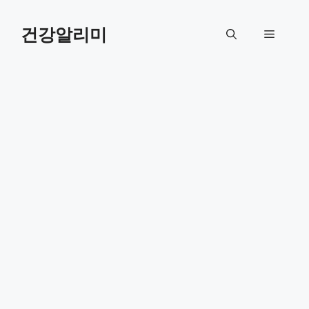
컨
텐
건강알리미
메
츠
로
뉴
건
너
뛰
기