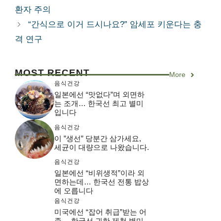
고
환자 주의
리
“간식으로 이거 드시나요?” 암세포 키운다는 충
격 연구
MOST RECENT
More
음식건강
일본에선 “맛없다”며 외면하
는 조개… 한국선 최고 별미
입니다
음식건강
이 ”생선” 당분간 삼가세요,
세균이 대량으로 나왔습니다.
음식건강
일본에선 “비위생적”이라 외
면하는데… 한국선 전통 밥상
에 오릅니다
음식건강
미국에선 “잡어 취급”받는 어
종… 한국선 귀한 제철 별미