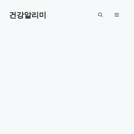
컨
텐
건강알리미
메
츠
로
뉴
건
너
뛰
기