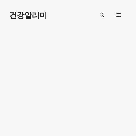
컨
텐
건강알리미
메
츠
로
뉴
건
너
뛰
기