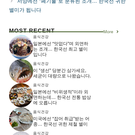
서양에선 “폐기물”로 분류된 조개… 한국선 귀한
별미가 됩니다
MOST RECENT
More
음식건강
일본에선 “맛없다”며 외면하
는 조개… 한국선 최고 별미
입니다
음식건강
이 ”생선” 당분간 삼가세요,
세균이 대량으로 나왔습니다.
음식건강
일본에선 “비위생적”이라 외
면하는데… 한국선 전통 밥상
에 오릅니다
음식건강
미국에선 “잡어 취급”받는 어
종… 한국선 귀한 제철 별미
음식건강