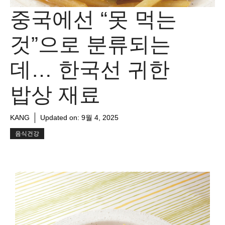
중국에선 “못 먹는
것”으로 분류되는
데… 한국선 귀한
밥상 재료
KANG
Updated on:
9월 4, 2025
음식건강