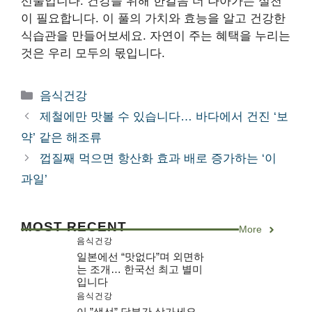
선물입니다. 건강을 위해 한걸음 더 나아가는 실천
이 필요합니다. 이 풀의 가치와 효능을 알고 건강한
식습관을 만들어보세요. 자연이 주는 혜택을 누리는
것은 우리 모두의 몫입니다.
카
음식건강
테
제철에만 맛볼 수 있습니다… 바다에서 건진 ‘보
고
약’ 같은 해조류
리
껍질째 먹으면 항산화 효과 배로 증가하는 ‘이
과일’
MOST RECENT
More
음식건강
일본에선 “맛없다”며 외면하
는 조개… 한국선 최고 별미
입니다
음식건강
이 ”생선” 당분간 삼가세요,