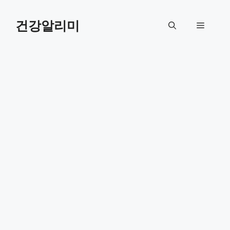
컨
텐
건강알리미
메
츠
로
뉴
건
너
뛰
기