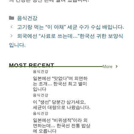
카
음식건강
테
고기랑 먹는 “이 야채” 세균 수가 수십 배입니다.
고
외국에선 “사료로 쓰는데…”한국선 귀한 보양식
리
입니다.
MOST RECENT
More
음식건강
일본에선 “맛없다”며 외면하
는 조개… 한국선 최고 별미
입니다
음식건강
이 ”생선” 당분간 삼가세요,
세균이 대량으로 나왔습니다.
음식건강
일본에선 “비위생적”이라 외
면하는데… 한국선 전통 밥상
에 오릅니다