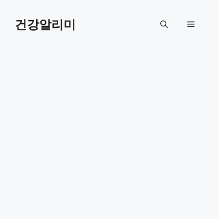
컨
텐
건강알리미
메
츠
로
뉴
건
너
뛰
기