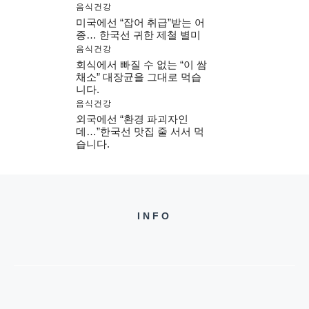
음식건강
미국에선 “잡어 취급”받는 어
종… 한국선 귀한 제철 별미
음식건강
회식에서 빠질 수 없는 “이 쌈
채소” 대장균을 그대로 먹습
니다.
음식건강
외국에선 “환경 파괴자인
데…”한국선 맛집 줄 서서 먹
습니다.
INFO