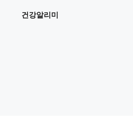
컨
텐
건강알리미
츠
로
건
너
뛰
기