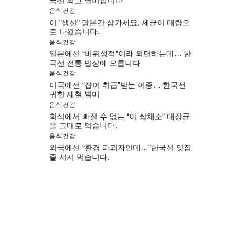
국선 최고 별미입니다
음식건강
이 ”생선” 당분간 삼가세요, 세균이 대량으
로 나왔습니다.
음식건강
일본에선 “비위생적”이라 외면하는데… 한
국선 전통 밥상에 오릅니다
음식건강
미국에선 “잡어 취급”받는 어종… 한국선
귀한 제철 별미
음식건강
회식에서 빠질 수 없는 “이 쌈채소” 대장균
을 그대로 먹습니다.
음식건강
외국에선 “환경 파괴자인데…”한국선 맛집
줄 서서 먹습니다.