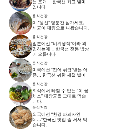
는 조개… 한국선 최고 별미
입니다
음식건강
이 ”생선” 당분간 삼가세요,
세균이 대량으로 나왔습니다.
음식건강
일본에선 “비위생적”이라 외
면하는데… 한국선 전통 밥상
에 오릅니다
음식건강
미국에선 “잡어 취급”받는 어
종… 한국선 귀한 제철 별미
음식건강
회식에서 빠질 수 없는 “이 쌈
채소” 대장균을 그대로 먹습
니다.
음식건강
외국에선 “환경 파괴자인
데…”한국선 맛집 줄 서서 먹
습니다.