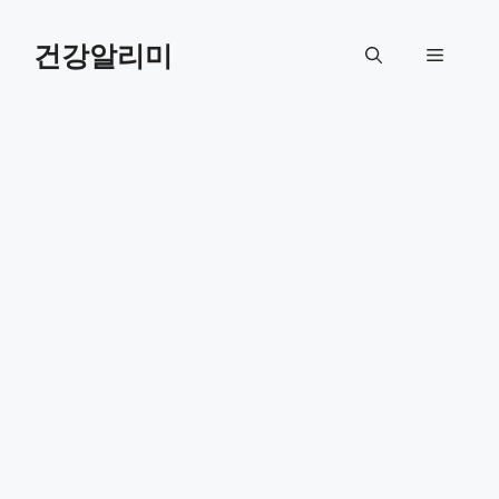
컨
텐
건강알리미
메
츠
로
뉴
건
너
뛰
기