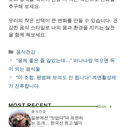
추구해 보세요.
우리의 작은 선택이 큰 변화를 만들 수 있습니다. 건
강한 음식 스타일로 나의 몸과 환경을 지키는 실천
을 함께 해보세요.
카
음식건강
테
“몸에 좋은 줄 알았는데…” 바나나랑 먹으면 독
고
이 되는 음식들
리
“이 조합, 평범해 보여도 안 됩니다” 계면활성제
가 잔류합니다
MOST RECENT
More
음식건강
일본에선 “맛없다”며 외면하
는 조개… 한국선 최고 별미