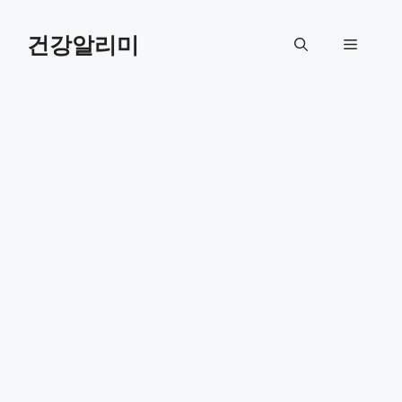
컨
텐
건강알리미
메
츠
로
뉴
건
너
뛰
기