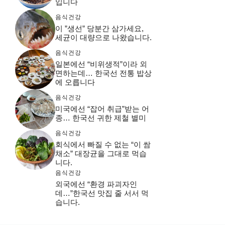
입니다
음식건강
이 ”생선” 당분간 삼가세요,
세균이 대량으로 나왔습니다.
음식건강
일본에선 “비위생적”이라 외
면하는데… 한국선 전통 밥상
에 오릅니다
음식건강
미국에선 “잡어 취급”받는 어
종… 한국선 귀한 제철 별미
음식건강
회식에서 빠질 수 없는 “이 쌈
채소” 대장균을 그대로 먹습
니다.
음식건강
외국에선 “환경 파괴자인
데…”한국선 맛집 줄 서서 먹
습니다.