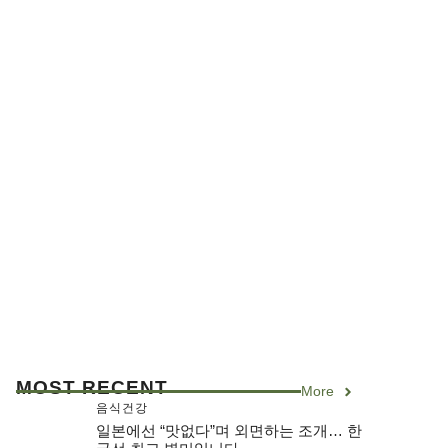
MOST RECENT
More
음식건강
일본에선 “맛없다”며 외면하는 조개… 한