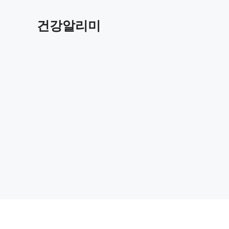
컨
텐
건강알리미
츠
로
건
너
뛰
기