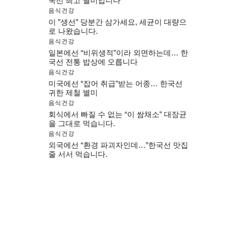
국선 최고 별미입니다
음식건강
이 ”생선” 당분간 삼가세요, 세균이 대량으
로 나왔습니다.
음식건강
일본에선 “비위생적”이라 외면하는데… 한
국선 전통 밥상에 오릅니다
음식건강
미국에선 “잡어 취급”받는 어종… 한국선
귀한 제철 별미
음식건강
회식에서 빠질 수 없는 “이 쌈채소” 대장균
을 그대로 먹습니다.
음식건강
외국에선 “환경 파괴자인데…”한국선 맛집
줄 서서 먹습니다.