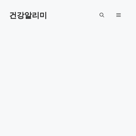
컨
텐
건강알리미
메
츠
로
뉴
건
너
뛰
기