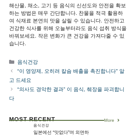
해산물, 채소, 고기 등 음식의 신선도와 안전을 확보
하는 방법은 매우 간단합니다. 찬물을 적극 활용하
여 식재료 본연의 맛을 살릴 수 있습니다. 안전하고
건강한 식사를 위해 오늘부터라도 음식 섭취 방식을
바꿔보세요. 작은 변화가 큰 건강을 가져다줄 수 있
습니다.
카
음식건강
테
“이 영양제, 오히려 칼슘 배출을 촉진합니다” 알
고
고 드세요
리
“의사도 경악한 결과” 이 음식, 췌장을 파괴합니
다
MOST RECENT
More
음식건강
일본에선 “맛없다”며 외면하