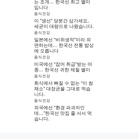
는 조개… 한국선 최고 별미
입니다
음식건강
이 ”생선” 당분간 삼가세요,
세균이 대량으로 나왔습니다.
음식건강
일본에선 “비위생적”이라 외
면하는데… 한국선 전통 밥상
에 오릅니다
음식건강
미국에선 “잡어 취급”받는 어
종… 한국선 귀한 제철 별미
음식건강
회식에서 빠질 수 없는 “이 쌈
채소” 대장균을 그대로 먹습
니다.
음식건강
외국에선 “환경 파괴자인
데…”한국선 맛집 줄 서서 먹
습니다.