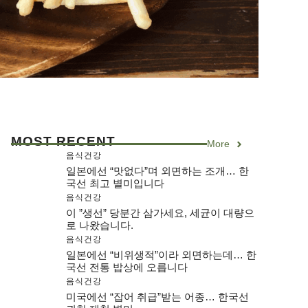
MOST RECENT
More
음식건강
일본에선 “맛없다”며 외면하는 조개… 한
국선 최고 별미입니다
음식건강
이 ”생선” 당분간 삼가세요, 세균이 대량으
로 나왔습니다.
음식건강
일본에선 “비위생적”이라 외면하는데… 한
국선 전통 밥상에 오릅니다
음식건강
미국에선 “잡어 취급”받는 어종… 한국선