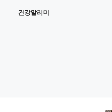
컨
텐
건강알리미
츠
로
건
너
뛰
기