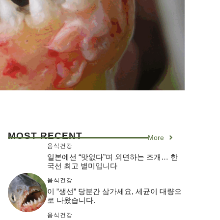
MOST RECENT
More
음식건강
일본에선 “맛없다”며 외면하는 조개… 한
국선 최고 별미입니다
음식건강
이 ”생선” 당분간 삼가세요, 세균이 대량으
로 나왔습니다.
음식건강