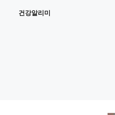
컨
텐
건강알리미
츠
로
건
너
뛰
기