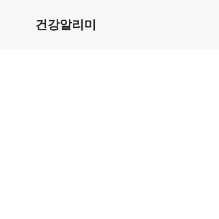
컨
텐
건강알리미
츠
로
건
너
뛰
기