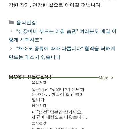
강한 장기, 건강한 삶으로 이어질 것입니다.
카
음식건강
테
“심장마비 부르는 아침 습관” 여러분도 매일 이
고
렇게 시작하죠?
리
“채소도 종류에 따라 다릅니다” 혈액을 탁하게
만드는 채소가 있습니다
MOST RECENT
More
음식건강
일본에선 “맛없다”며 외면하
는 조개… 한국선 최고 별미
입니다
음식건강
이 ”생선” 당분간 삼가세요,
세균이 대량으로 나왔습니다.
음식건강