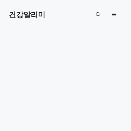
컨
텐
건강알리미
메
츠
로
뉴
건
너
뛰
기