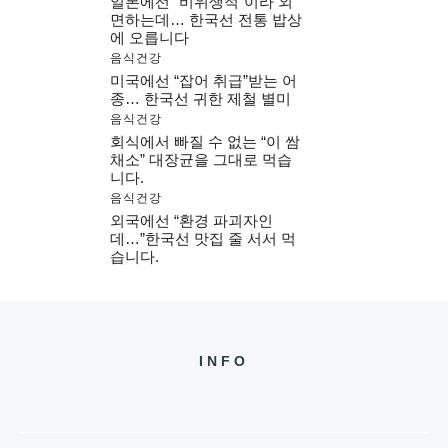
일본에선 “비위생적”이라 외
면하는데… 한국선 전통 밥상
에 오릅니다
음식건강
미국에선 “잡어 취급”받는 어
종… 한국선 귀한 제철 별미
음식건강
회식에서 빠질 수 없는 “이 쌈
채소” 대장균을 그대로 먹습
니다.
음식건강
외국에선 “환경 파괴자인
데…”한국선 맛집 줄 서서 먹
습니다.
INFO