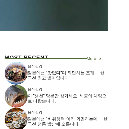
MOST RECENT
More
음식건강
일본에선 “맛없다”며 외면하는 조개… 한
국선 최고 별미입니다
음식건강
이 ”생선” 당분간 삼가세요, 세균이 대량으
로 나왔습니다.
음식건강
일본에선 “비위생적”이라 외면하는데… 한
국선 전통 밥상에 오릅니다