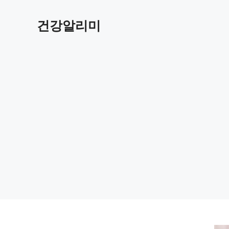
컨
텐
건강알리미
츠
로
건
너
뛰
기