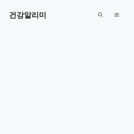
컨
텐
건강알리미
메
츠
로
뉴
건
너
뛰
기