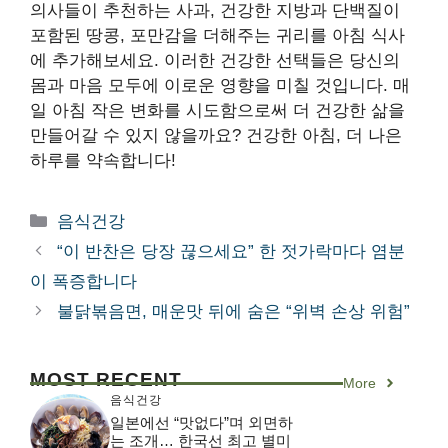
의사들이 추천하는 사과, 건강한 지방과 단백질이
포함된 땅콩, 포만감을 더해주는 귀리를 아침 식사
에 추가해보세요. 이러한 건강한 선택들은 당신의
몸과 마음 모두에 이로운 영향을 미칠 것입니다. 매
일 아침 작은 변화를 시도함으로써 더 건강한 삶을
만들어갈 수 있지 않을까요? 건강한 아침, 더 나은
하루를 약속합니다!
카
음식건강
테
“이 반찬은 당장 끊으세요” 한 젓가락마다 염분
고
이 폭증합니다
리
불닭볶음면, 매운맛 뒤에 숨은 “위벽 손상 위험”
MOST RECENT
More
음식건강
일본에선 “맛없다”며 외면하
는 조개… 한국선 최고 별미