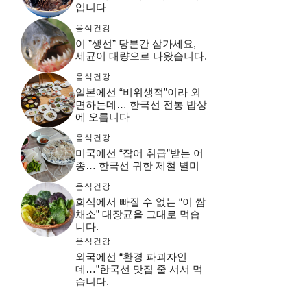
입니다
음식건강
이 ”생선” 당분간 삼가세요,
세균이 대량으로 나왔습니다.
음식건강
일본에선 “비위생적”이라 외
면하는데… 한국선 전통 밥상
에 오릅니다
음식건강
미국에선 “잡어 취급”받는 어
종… 한국선 귀한 제철 별미
음식건강
회식에서 빠질 수 없는 “이 쌈
채소” 대장균을 그대로 먹습
니다.
음식건강
외국에선 “환경 파괴자인
데…”한국선 맛집 줄 서서 먹
습니다.