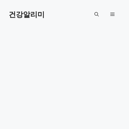
컨
텐
건강알리미
메
츠
로
뉴
건
너
뛰
기