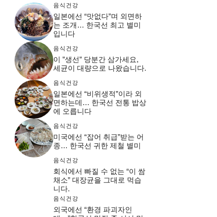
음식건강
일본에선 “맛없다”며 외면하
는 조개… 한국선 최고 별미
입니다
음식건강
이 ”생선” 당분간 삼가세요,
세균이 대량으로 나왔습니다.
음식건강
일본에선 “비위생적”이라 외
면하는데… 한국선 전통 밥상
에 오릅니다
음식건강
미국에선 “잡어 취급”받는 어
종… 한국선 귀한 제철 별미
음식건강
회식에서 빠질 수 없는 “이 쌈
채소” 대장균을 그대로 먹습
니다.
음식건강
외국에선 “환경 파괴자인