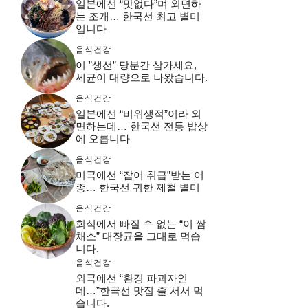
일본에선 “맛없다”며 외면하
는 조개… 한국선 최고 별미
입니다
음식건강
이 ”생선” 당분간 삼가세요,
세균이 대량으로 나왔습니다.
음식건강
일본에선 “비위생적”이라 외
면하는데… 한국선 전통 밥상
에 오릅니다
음식건강
미국에선 “잡어 취급”받는 어
종… 한국선 귀한 제철 별미
음식건강
회식에서 빠질 수 없는 “이 쌈
채소” 대장균을 그대로 먹습
니다.
음식건강
외국에선 “환경 파괴자인
데…”한국선 맛집 줄 서서 먹
습니다.