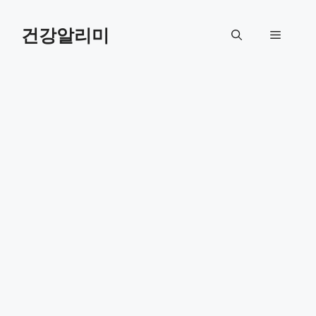
컨
텐
건강알리미
메
츠
로
뉴
건
너
뛰
기