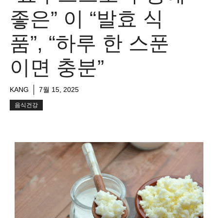
좋은” 이 “발효 식
품”, “하루 한 스푼
이면 충분”
KANG
7월 15, 2025
음식건강