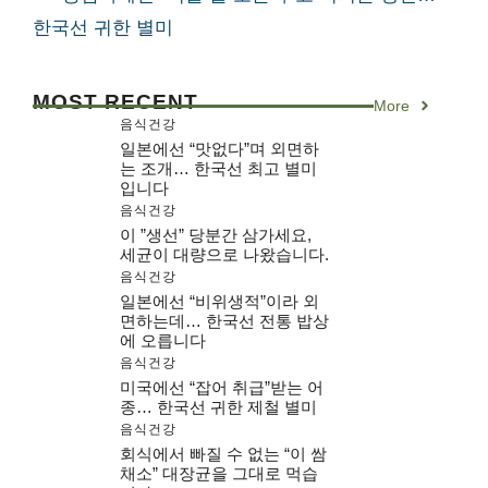
한국선 귀한 별미
MOST RECENT
More
음식건강
일본에선 “맛없다”며 외면하
는 조개… 한국선 최고 별미
입니다
음식건강
이 ”생선” 당분간 삼가세요,
세균이 대량으로 나왔습니다.
음식건강
일본에선 “비위생적”이라 외
면하는데… 한국선 전통 밥상
에 오릅니다
음식건강
미국에선 “잡어 취급”받는 어
종… 한국선 귀한 제철 별미
음식건강
회식에서 빠질 수 없는 “이 쌈
채소” 대장균을 그대로 먹습