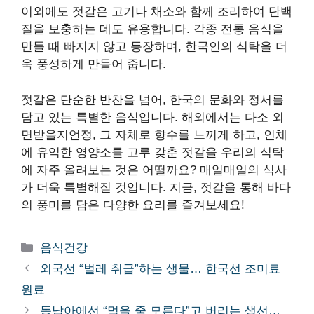
이외에도 젓갈은 고기나 채소와 함께 조리하여 단백
질을 보충하는 데도 유용합니다. 각종 전통 음식을
만들 때 빠지지 않고 등장하며, 한국인의 식탁을 더
욱 풍성하게 만들어 줍니다.
젓갈은 단순한 반찬을 넘어, 한국의 문화와 정서를
담고 있는 특별한 음식입니다. 해외에서는 다소 외
면받을지언정, 그 자체로 향수를 느끼게 하고, 인체
에 유익한 영양소를 고루 갖춘 젓갈을 우리의 식탁
에 자주 올려보는 것은 어떨까요? 매일매일의 식사
가 더욱 특별해질 것입니다. 지금, 젓갈을 통해 바다
의 풍미를 담은 다양한 요리를 즐겨보세요!
카
음식건강
테
외국선 “벌레 취급”하는 생물… 한국선 조미료
고
원료
리
동남아에선 “먹을 줄 모른다”고 버리는 생선…