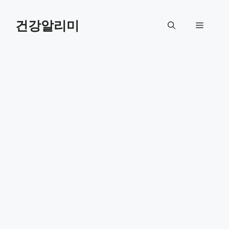
컨
텐
건강알리미
메
츠
로
뉴
건
너
뛰
기