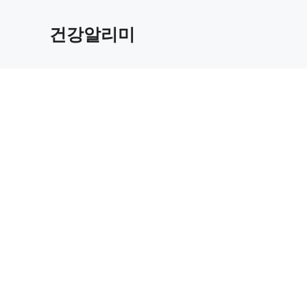
컨
텐
건강알리미
츠
로
건
너
뛰
기