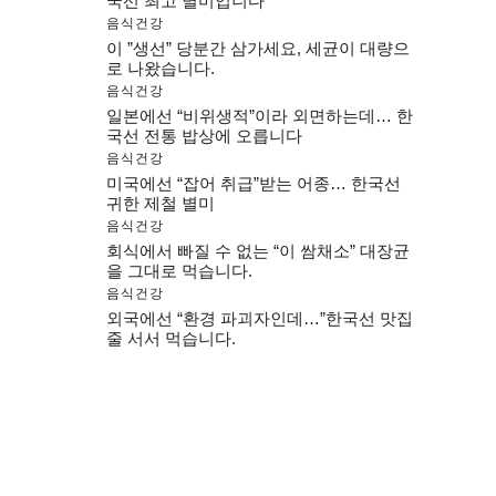
국선 최고 별미입니다
음식건강
이 ”생선” 당분간 삼가세요, 세균이 대량으
로 나왔습니다.
음식건강
일본에선 “비위생적”이라 외면하는데… 한
국선 전통 밥상에 오릅니다
음식건강
미국에선 “잡어 취급”받는 어종… 한국선
귀한 제철 별미
음식건강
회식에서 빠질 수 없는 “이 쌈채소” 대장균
을 그대로 먹습니다.
음식건강
외국에선 “환경 파괴자인데…”한국선 맛집
줄 서서 먹습니다.