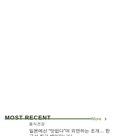
MOST RECENT
More
음식건강
일본에선 “맛없다”며 외면하는 조개… 한