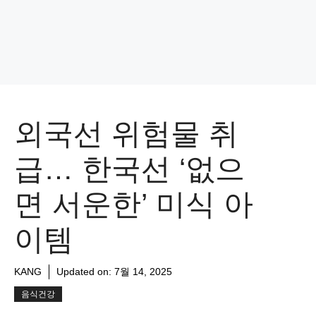
외국선 위험물 취
급… 한국선 ‘없으
면 서운한’ 미식 아
이템
KANG
Updated on:
7월 14, 2025
음식건강