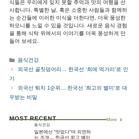
식들은 우리에게 잊지 못할 추억과 맛의 여행을 선
사합니다. 특별한 날, 혹은 소중한 사람들과 함께하
는 순간들에 이러한 미식을 더한다면, 더욱 풍성한
하모니를 느낄 수 있을 것입니다. 새로운 음식 경험
을 통해 식탁 위에서의 이야기를 더욱 풍성하게 만
들어 보세요.
카
음식건강
테
외국선 골칫덩어리… 한국선 ‘최애 먹거리’로 인
고
기
리
외국선 퇴치 1순위… 한국선 ‘최고의 별미’로 대
우받는 비밀
MOST RECENT
More
음식건강
일본에선 “맛없다”며 외면하
는 조개… 한국선 최고 별미