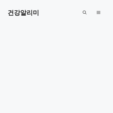
컨
텐
건강알리미
메
츠
로
뉴
건
너
뛰
기