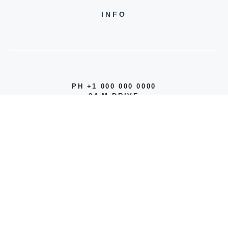
INFO
PH +1 000 000 0000
24 M DRIVE
EAST HAMPTON, NY 11937
© 2026 INFO
PRIVACY POLICY
TERMS OF SERVICE