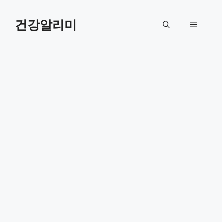
컨
텐
건강알리미
메
츠
로
뉴
건
너
뛰
기