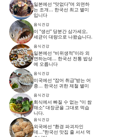
일본에선 “맛없다”며 외면하
는 조개… 한국선 최고 별미
입니다
음식건강
이 ”생선” 당분간 삼가세요,
세균이 대량으로 나왔습니다.
음식건강
일본에선 “비위생적”이라 외
면하는데… 한국선 전통 밥상
에 오릅니다
음식건강
미국에선 “잡어 취급”받는 어
종… 한국선 귀한 제철 별미
음식건강
회식에서 빠질 수 없는 “이 쌈
채소” 대장균을 그대로 먹습
니다.
음식건강
외국에선 “환경 파괴자인
데…”한국선 맛집 줄 서서 먹