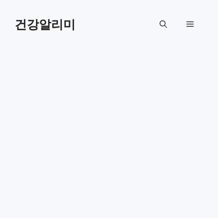
컨
텐
건강알리미
메
츠
로
뉴
건
너
뛰
기