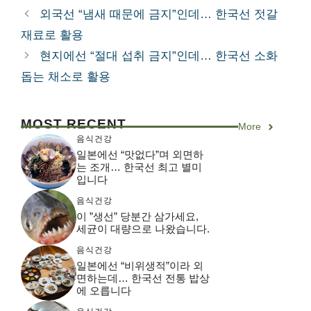
테
외국선 “냄새 때문에 금지”인데… 한국선 젓갈
고
재료로 활용
리
현지에선 “절대 섭취 금지”인데… 한국선 소화
돕는 채소로 활용
MOST RECENT
More
음식건강
일본에선 “맛없다”며 외면하
는 조개… 한국선 최고 별미
입니다
음식건강
이 ”생선” 당분간 삼가세요,
세균이 대량으로 나왔습니다.
음식건강
일본에선 “비위생적”이라 외
면하는데… 한국선 전통 밥상
에 오릅니다