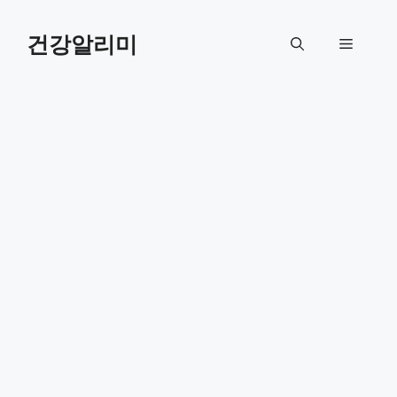
컨
텐
건강알리미
메
츠
로
뉴
건
너
뛰
기