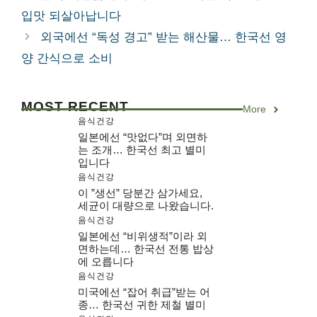
고
입맛 되살아납니다
리
외국에선 “독성 경고” 받는 해산물… 한국선 영
양 간식으로 소비
MOST RECENT
More
음식건강
일본에선 “맛없다”며 외면하
는 조개… 한국선 최고 별미
입니다
음식건강
이 ”생선” 당분간 삼가세요,
세균이 대량으로 나왔습니다.
음식건강
일본에선 “비위생적”이라 외
면하는데… 한국선 전통 밥상
에 오릅니다
음식건강
미국에선 “잡어 취급”받는 어
종… 한국선 귀한 제철 별미