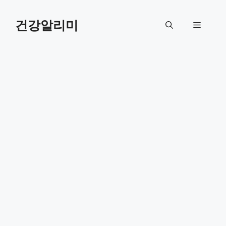
컨
텐
건강알리미
메
츠
로
뉴
건
너
뛰
기