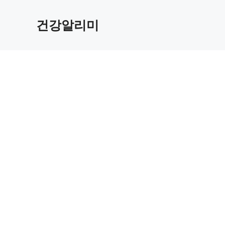
컨
텐
건강알리미
츠
로
건
너
뛰
기