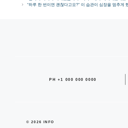
고
“하루 한 번이면 괜찮다고요?” 이 습관이 심장을 멈추게
리
PH +1 000 000 0000
© 2026 INFO