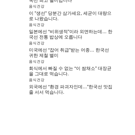
국선 최고 별미입니다
음식건강
이 ”생선” 당분간 삼가세요, 세균이 대량으
로 나왔습니다.
음식건강
일본에선 “비위생적”이라 외면하는데… 한
국선 전통 밥상에 오릅니다
음식건강
미국에선 “잡어 취급”받는 어종… 한국선
귀한 제철 별미
음식건강
회식에서 빠질 수 없는 “이 쌈채소” 대장균
을 그대로 먹습니다.
음식건강
외국에선 “환경 파괴자인데…”한국선 맛집
줄 서서 먹습니다.