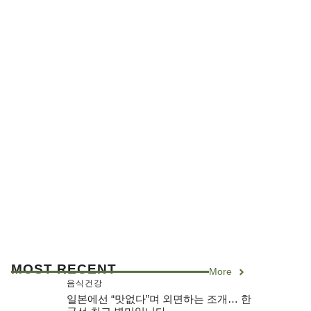
MOST RECENT
More
음식건강
일본에선 “맛없다”며 외면하는 조개… 한