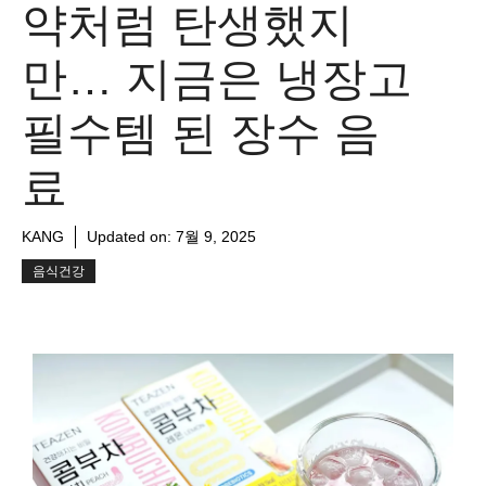
약처럼 탄생했지
만… 지금은 냉장고
필수템 된 장수 음
료
KANG
Updated on:
7월 9, 2025
음식건강