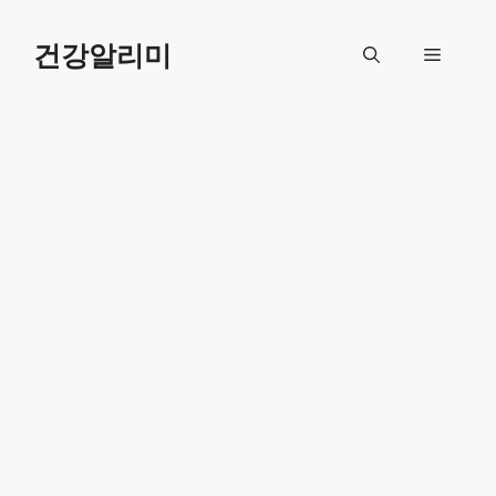
컨
텐
건강알리미
메
츠
로
뉴
건
너
뛰
기