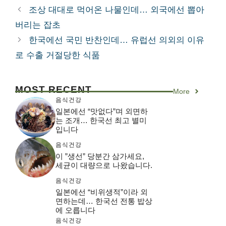
테
조상 대대로 먹어온 나물인데… 외국에선 뽑아
고
버리는 잡초
리
한국에선 국민 반찬인데… 유럽선 의외의 이유
로 수출 거절당한 식품
MOST RECENT
More
음식건강
일본에선 “맛없다”며 외면하
는 조개… 한국선 최고 별미
입니다
음식건강
이 ”생선” 당분간 삼가세요,
세균이 대량으로 나왔습니다.
음식건강
일본에선 “비위생적”이라 외
면하는데… 한국선 전통 밥상
에 오릅니다
음식건강