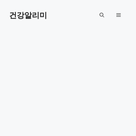
컨
텐
건강알리미
메
츠
로
뉴
건
너
뛰
기