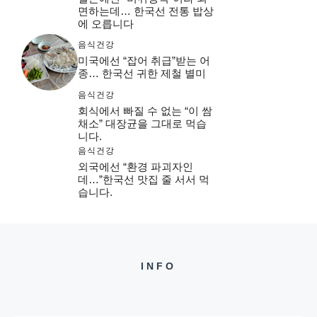
면하는데… 한국선 전통 밥상
에 오릅니다
음식건강
미국에선 “잡어 취급”받는 어
종… 한국선 귀한 제철 별미
음식건강
회식에서 빠질 수 없는 “이 쌈
채소” 대장균을 그대로 먹습
니다.
음식건강
외국에선 “환경 파괴자인
데…”한국선 맛집 줄 서서 먹
습니다.
INFO