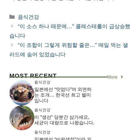
카
음식건강
테
“이 소스 하나 때문에…” 콜레스테롤이 급상승했
고
습니다
리
“이 조합이 그렇게 위험할 줄은…” 매일 먹는 샐
러드에 숨어 있었습니다
MOST RECENT
More
음식건강
일본에선 “맛없다”며 외면하
는 조개… 한국선 최고 별미
입니다
음식건강
이 ”생선” 당분간 삼가세요,
세균이 대량으로 나왔습니다.
음식건강
일본에선 “비위생적”이라 외