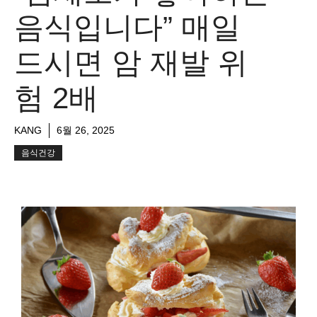
음식입니다” 매일
드시면 암 재발 위
험 2배
KANG
6월 26, 2025
음식건강