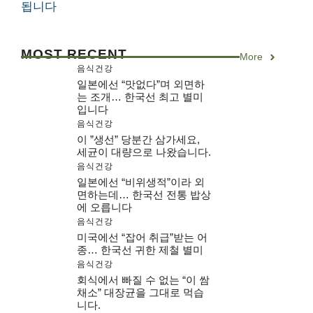
됩니다
MOST RECENT
More
음식건강
일본에선 “맛없다”며 외면하
는 조개… 한국선 최고 별미
입니다
음식건강
이 ”생선” 당분간 삼가세요,
세균이 대량으로 나왔습니다.
음식건강
일본에선 “비위생적”이라 외
면하는데… 한국선 전통 밥상
에 오릅니다
음식건강
미국에선 “잡어 취급”받는 어
종… 한국선 귀한 제철 별미
음식건강
회식에서 빠질 수 없는 “이 쌈
채소” 대장균을 그대로 먹습
니다.