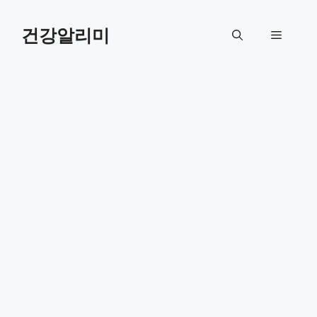
컨
텐
건강알리미
메
츠
로
뉴
건
너
뛰
기