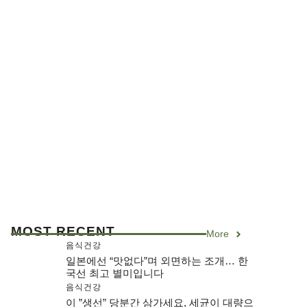
MOST RECENT
More
음식건강
일본에선 “맛없다”며 외면하는 조개… 한
국선 최고 별미입니다
음식건강
이 ”생선” 당분간 삼가세요, 세균이 대량으