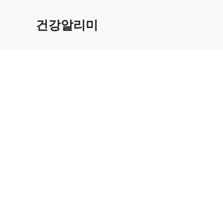
컨
텐
건강알리미
츠
로
건
너
뛰
기