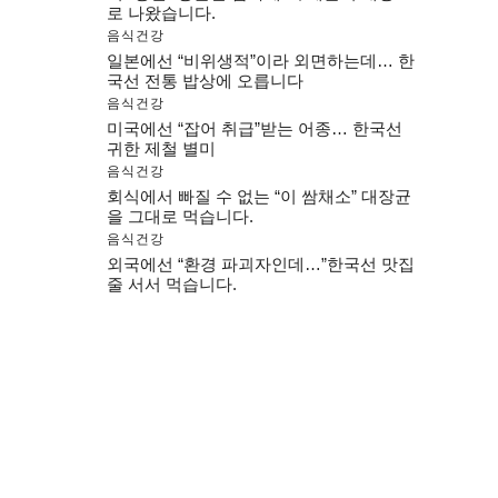
로 나왔습니다.
음식건강
일본에선 “비위생적”이라 외면하는데… 한
국선 전통 밥상에 오릅니다
음식건강
미국에선 “잡어 취급”받는 어종… 한국선
귀한 제철 별미
음식건강
회식에서 빠질 수 없는 “이 쌈채소” 대장균
을 그대로 먹습니다.
음식건강
외국에선 “환경 파괴자인데…”한국선 맛집
줄 서서 먹습니다.