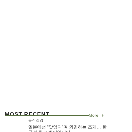
MOST RECENT
More
음식건강
일본에선 “맛없다”며 외면하는 조개… 한