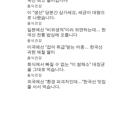
국선 최고 별미입니다
음식건강
이 ”생선” 당분간 삼가세요, 세균이 대량으
로 나왔습니다.
음식건강
일본에선 “비위생적”이라 외면하는데… 한
국선 전통 밥상에 오릅니다
음식건강
미국에선 “잡어 취급”받는 어종… 한국선
귀한 제철 별미
음식건강
회식에서 빠질 수 없는 “이 쌈채소” 대장균
을 그대로 먹습니다.
음식건강
외국에선 “환경 파괴자인데…”한국선 맛집
줄 서서 먹습니다.