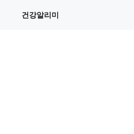
컨
텐
건강알리미
츠
로
건
너
뛰
기