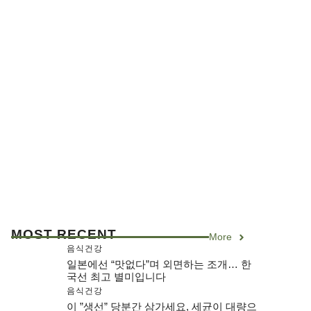
MOST RECENT
More
음식건강
일본에선 “맛없다”며 외면하는 조개… 한
국선 최고 별미입니다
음식건강
이 ”생선” 당분간 삼가세요, 세균이 대량으