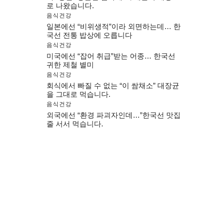
로 나왔습니다.
음식건강
일본에선 “비위생적”이라 외면하는데… 한
국선 전통 밥상에 오릅니다
음식건강
미국에선 “잡어 취급”받는 어종… 한국선
귀한 제철 별미
음식건강
회식에서 빠질 수 없는 “이 쌈채소” 대장균
을 그대로 먹습니다.
음식건강
외국에선 “환경 파괴자인데…”한국선 맛집
줄 서서 먹습니다.