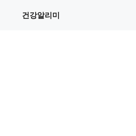
컨
텐
건강알리미
츠
로
건
너
뛰
기