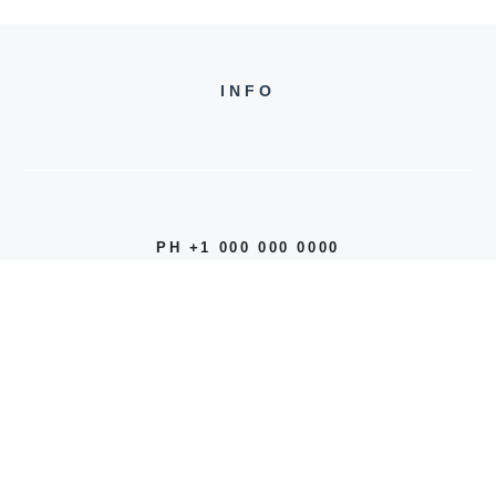
INFO
PH +1 000 000 0000
24 M DRIVE
EAST HAMPTON, NY 11937
© 2026 INFO
PRIVACY POLICY