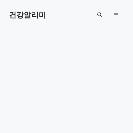
컨
텐
건강알리미
메
츠
로
뉴
건
너
뛰
기