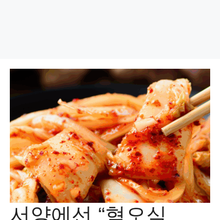
서양에선 “혐오식