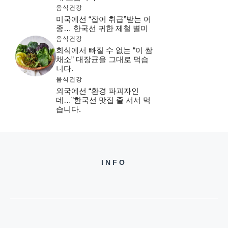
음식건강
미국에선 “잡어 취급”받는 어
종… 한국선 귀한 제철 별미
음식건강
회식에서 빠질 수 없는 “이 쌈
채소” 대장균을 그대로 먹습
니다.
음식건강
외국에선 “환경 파괴자인
데…”한국선 맛집 줄 서서 먹
습니다.
INFO