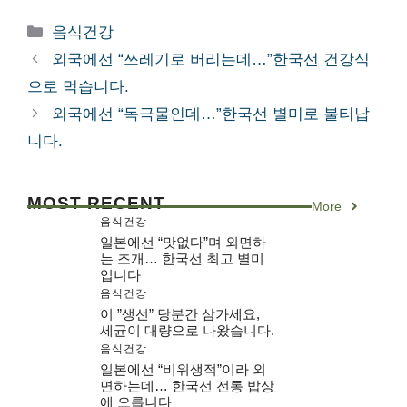
카
음식건강
테
외국에선 “쓰레기로 버리는데…”한국선 건강식
고
으로 먹습니다.
리
외국에선 “독극물인데…”한국선 별미로 불티납
니다.
MOST RECENT
More
음식건강
일본에선 “맛없다”며 외면하
는 조개… 한국선 최고 별미
입니다
음식건강
이 ”생선” 당분간 삼가세요,
세균이 대량으로 나왔습니다.
음식건강
일본에선 “비위생적”이라 외
면하는데… 한국선 전통 밥상
에 오릅니다