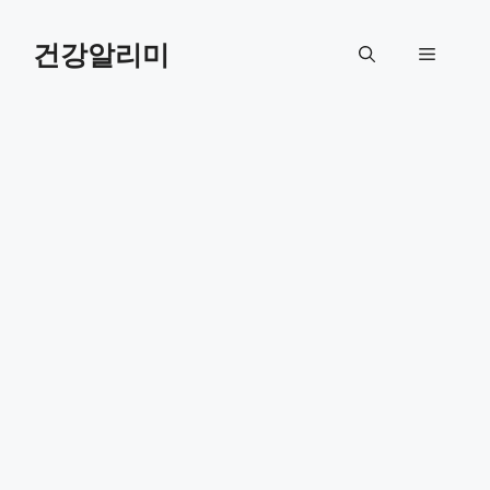
컨
텐
건강알리미
메
츠
로
뉴
건
너
뛰
기