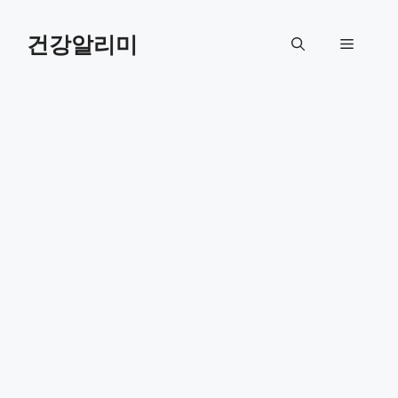
컨
텐
건강알리미
메
츠
로
뉴
건
너
뛰
기