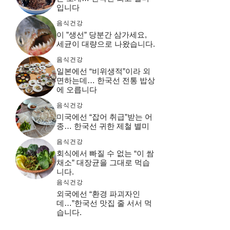
입니다
음식건강
이 ”생선” 당분간 삼가세요,
세균이 대량으로 나왔습니다.
음식건강
일본에선 “비위생적”이라 외
면하는데… 한국선 전통 밥상
에 오릅니다
음식건강
미국에선 “잡어 취급”받는 어
종… 한국선 귀한 제철 별미
음식건강
회식에서 빠질 수 없는 “이 쌈
채소” 대장균을 그대로 먹습
니다.
음식건강
외국에선 “환경 파괴자인
데…”한국선 맛집 줄 서서 먹
습니다.