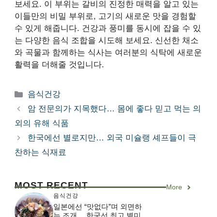
보세요. 이 부위는 갈비의 진정한 매력을 알고 있는
이들만의 비밀 부위로, 고기의 새로운 맛을 경험할
수 있게 해줍니다. 건강과 풍미를 동시에 잡을 수 있
는 다양한 음식 조합을 시도해 보세요. 신선한 채소
와 곡물과 함께하는 식사는 여러분의 식탁에 새로운
활력을 더해줄 것입니다.
카
음식건강
테
암 전문의가 지목했다… 몸에 좋다 믿고 먹는 의
고
외의 유해 식품
리
한국에선 별로지만… 외국 미슐랭 셰프들이 극
찬하는 식재료
MOST RECENT
More
음식건강
일본에선 “맛없다”며 외면하
는 조개… 한국선 최고 별미