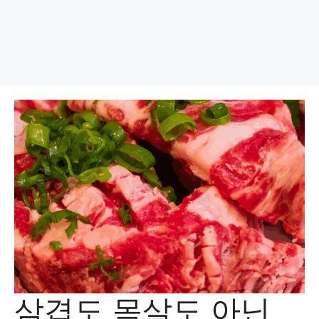
삼겹도 목살도 아닌